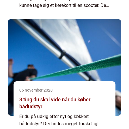
kunne tage sig et kørekort til en scooter. Der
bliver så brugt uforholdsmæssigt meget tid
på den for at gøre den pæn, optimere ...
06 november 2020
3 ting du skal vide når du køber
bådudstyr
Er du på udkig efter nyt og lækkert
bådudstyr? Der findes meget forskelligt