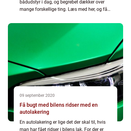
bådudstyr i dag, og begrebet dækker over
mange forskellige ting. Læs med her, og få
tre gode råd til, hvad du skal have med i
tankerne, når du køber dit nye bådudstyr.
Båduds...
09 september 2020
Få bugt med bilens ridser med en
autolakering
En autolakering er lige det der skal til, hvis
man har fået ridser i bilens lak. For der er