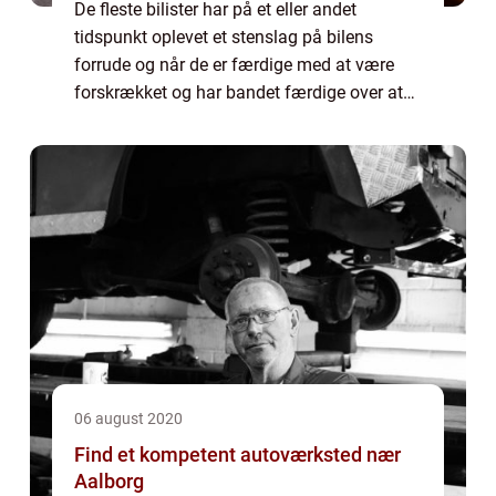
De fleste bilister har på et eller andet
tidspunkt oplevet et stenslag på bilens
forrude og når de er færdige med at være
forskrækket og har bandet færdige over at
bilens forrude er ødelagt er det tid til at
kontakte et værksted og få en tid til at f...
06 august 2020
Find et kompetent autoværksted nær
Aalborg