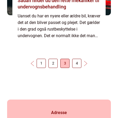
Sådan finder du den rette mekaniker til
undervognsbehandling
Uanset du har en nyere eller ældre bil, kræver
det at den bliver passet og plejet. Det gælder
i den grad også rustbeskyttelse i
undervognen. Det er normalt ikke det man
lægger mest mærke til, hvorfor man oftest
kom...
1
2
3
4
Adresse