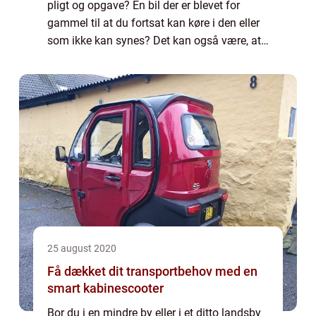
pligt og opgave? En bil der er blevet for
gammel til at du fortsat kan køre i den eller
som ikke kan synes? Det kan også være, at
du har en bil, som du ikke længe har brugt
eller som er blevet totalskadet...
25 august 2020
Få dækket dit transportbehov med en
smart kabinescooter
Bor du i en mindre by eller i et ditto landsby