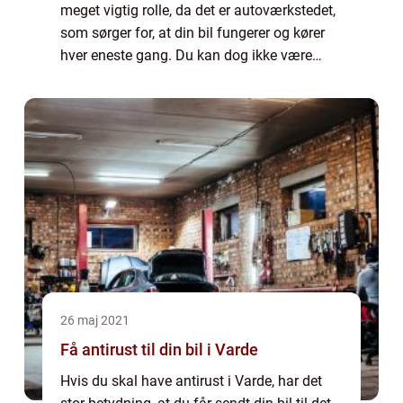
meget vigtig rolle, da det er autoværkstedet,
som sørger for, at din bil fungerer og kører
hver eneste gang. Du kan dog ikke være
sikker på, at din bil vil starte hver eneste
gang, eftersom der altid kan sk...
26 maj 2021
Få antirust til din bil i Varde
Hvis du skal have antirust i Varde, har det