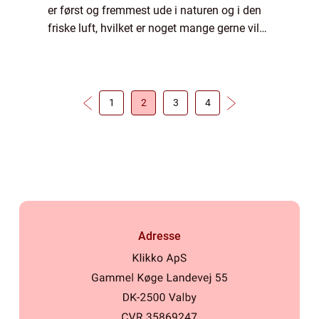
er først og fremmest ude i naturen og i den
friske luft, hvilket er noget mange gerne vil
have. Frisk luft er bare skønt, men det
bringer også meget adrenalin frem, d...
1
2
3
4
Adresse