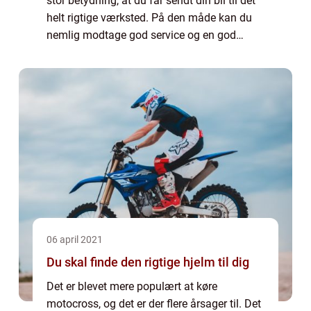
stor betydning, at du får sendt din bil til det
helt rigtige værksted. På den måde kan du
nemlig modtage god service og en god
behandling. Dette kan være en stor fordel,
hvis du gerne vil være sikker på, at...
06 april 2021
Du skal finde den rigtige hjelm til dig
Det er blevet mere populært at køre
motocross, og det er der flere årsager til. Det