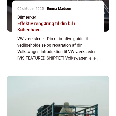
06 oktober 2025
Emma Madsen
Bilmærker
Effektiv rengøring til din bil i
København
VW værksteder: Din ultimative guide til
vedligeholdelse og reparation af din
Volkswagen Introduktion til VW værksteder
[VIS FEATURED SNIPPET] Volkswagen, eller
VW, som det også er kendt, er et af verdens
mest anerkendte bilmærker kendt for sin
kvalit...