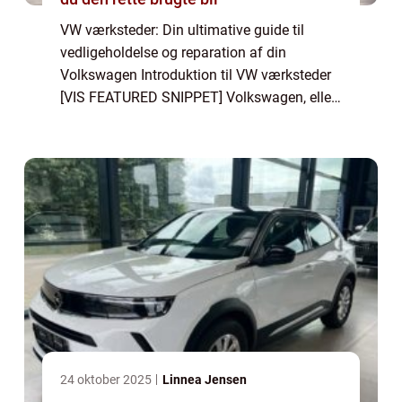
VW værksteder: Din ultimative guide til
vedligeholdelse og reparation af din
Volkswagen Introduktion til VW værksteder
[VIS FEATURED SNIPPET] Volkswagen, eller
VW, som det også er kendt, er et af verdens
mest anerkendte bilmærker kendt for sin
kvalit...
24 oktober 2025
Linnea Jensen