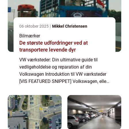
06 oktober 2025
Mikkel Christensen
Bilmærker
De største udfordringer ved at
transportere levende dyr
VW værksteder: Din ultimative guide til
vedligeholdelse og reparation af din
Volkswagen Introduktion til VW værksteder
[VIS FEATURED SNIPPET] Volkswagen, eller
VW, som det også er kendt, er et af verdens
mest anerkendte bilmærker kendt for sin
kvalit...