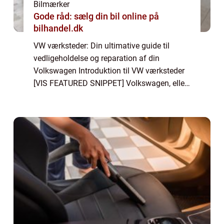
Bilmærker
Gode råd: sælg din bil online på
bilhandel.dk
VW værksteder: Din ultimative guide til
vedligeholdelse og reparation af din
Volkswagen Introduktion til VW værksteder
[VIS FEATURED SNIPPET] Volkswagen, eller
VW, som det også er kendt, er et af verdens
mest anerkendte bilmærker kendt for sin
kvalit...