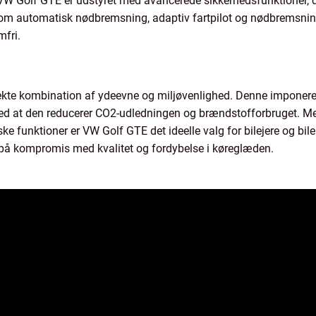
W Golf GTE er udstyret med avancerede sikkerhedsfunktioner, de
som automatisk nødbremsning, adaptiv fartpilot og nødbremsningsa
mfri.
kte kombination af ydeevne og miljøvenlighed. Denne imponerend
med at den reducerer CO2-udledningen og brændstofforbruget. M
 funktioner er VW Golf GTE det ideelle valg for bilejere og bilen
gå på kompromis med kvalitet og fordybelse i køreglæden.