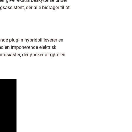
r giver ekstra beskyttelse under
ssistent, der alle bidrager til at
e plug-in hybridbil leverer en
ed en imponerende elektrisk
tusiaster, der ønsker at gøre en