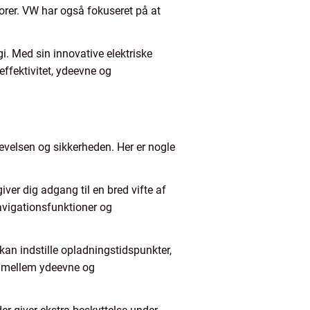
torer. VW har også fokuseret på at
i. Med sin innovative elektriske
effektivitet, ydeevne og
velsen og sikkerheden. Her er nogle
er dig adgang til en bred vifte af
navigationsfunktioner og
an indstille opladningstidspunkter,
e mellem ydeevne og