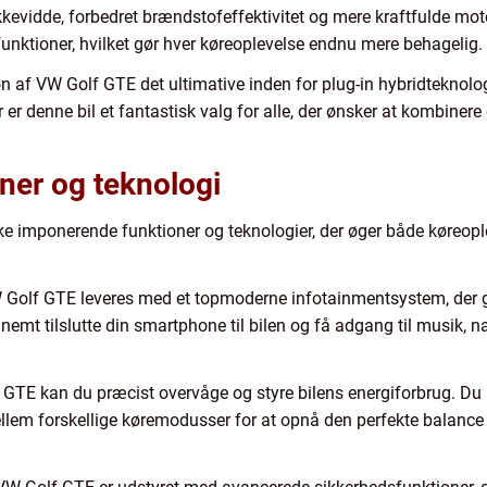
kkevidde, forbedret brændstofeffektivitet og mere kraftfulde mo
unktioner, hvilket gør hver køreoplevelse endnu mere behagelig.
n af VW Golf GTE det ultimative inden for plug-in hybridteknolog
er denne bil et fantastisk valg for alle, der ønsker at kombinere 
er og teknologi
 imponerende funktioner og teknologier, der øger både køreople
olf GTE leveres med et topmoderne infotainmentsystem, der giv
emt tilslutte din smartphone til bilen og få adgang til musik, 
GTE kan du præcist overvåge og styre bilens energiforbrug. Du k
llem forskellige køremodusser for at opnå den perfekte balanc