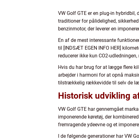
VW Golf GTE er en plug-in hybridbil, 
traditioner for pålidelighed, sikkerhe
benzinmotor, der leverer en imponer
En af de mest interessante funktione
til [INDSÆT EGEN INFO HER] kilometer p
reducerer ikke kun CO2-udledningen,
Hvis du har brug for at lægge flere k
arbejder i harmoni for at opnå maksima
tilstrækkelig rækkevidde til selv de l
Historisk udvikling 
VW Golf GTE har gennemgået markante 
imponerende køretøj, der kombinered
fremragende ydeevne og et imponeren
I de følgende generationer har VW Gol