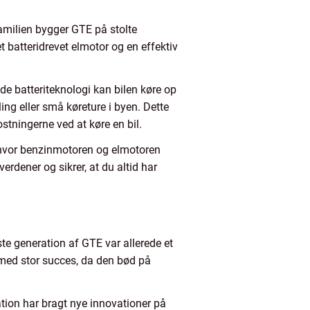
familien bygger GTE på stolte
t batteridrevet elmotor og en effektiv
e batteriteknologi kan bilen køre op
ling eller små køreture i byen. Dette
tningerne ved at køre en bil.
d, hvor benzinmotoren og elmotoren
erdener og sikrer, at du altid har
e generation af GTE var allerede et
med stor succes, da den bød på
ation har bragt nye innovationer på