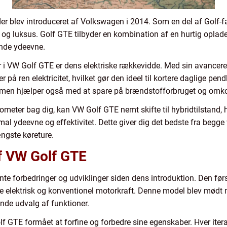
der blev introduceret af Volkswagen i 2014. Som en del af Golf-
d og luksus. Golf GTE tilbyder en kombination af en hurtig oplade
ende ydeevne.
r i VW Golf GTE er dens elektriske rækkevidde. Med sin avancered
å ren elektricitet, hvilket gør den ideel til kortere daglige pend
 men hjælper også med at spare på brændstofforbruget og omkos
ilometer bag dig, kan VW Golf GTE nemt skifte til hybridtilstan
l ydeevne og effektivitet. Dette giver dig det bedste fra begge v
ængste køreture.
af VW Golf GTE
forbedringer og udviklinger siden dens introduktion. Den først
e elektrisk og konventionel motorkraft. Denne model blev mødt 
de udvalg af funktioner.
f GTE formået at forfine og forbedre sine egenskaber. Hver iter