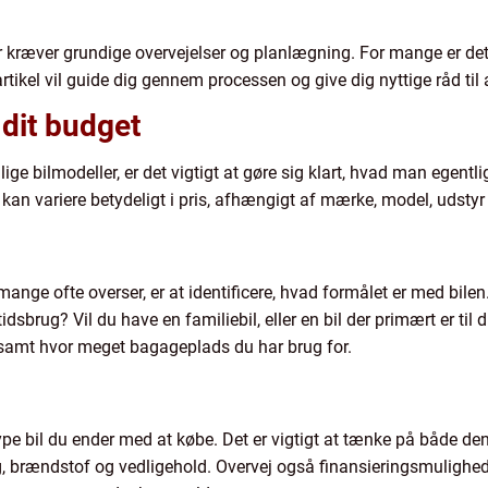
r kræver grundige overvejelser og planlægning. For mange er det 
artikel vil guide dig gennem processen og give dig nyttige råd til a
 dit budget
ge bilmodeller, er det vigtigt at gøre sig klart, hvad man egentl
bil kan variere betydeligt i pris, afhængigt af mærke, model, udsty
ge ofte overser, er at identificere, hvad formålet er med bilen.
ritidsbrug? Vil du have en familiebil, eller en bil der primært er t
samt hvor meget bagageplads du har brug for.
type bil du ender med at købe. Det er vigtigt at tænke på både 
 brændstof og vedligehold. Overvej også finansieringsmuligheder