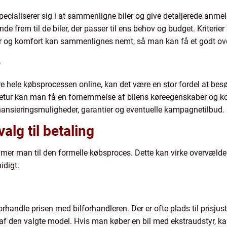
cialiserer sig i at sammenligne biler og give detaljerede anmel
finde frem til de biler, der passer til ens behov og budget. Krite
r og komfort kan sammenlignes nemt, så man kan få et godt ove
e
e hele købsprocessen online, kan det være en stor fordel at besøg
øvetur kan man få en fornemmelse af bilens køreegenskaber og k
inansieringsmuligheder, garantier og eventuelle kampagnetilbud.
lg til betaling
mmer man til den formelle købsproces. Dette kan virke overvæl
idigt.
forhandle prisen med bilforhandleren. Der er ofte plads til prisjus
f den valgte model. Hvis man køber en bil med ekstraudstyr, k