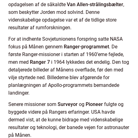
opdagelsen af de såkaldte
Van Allen-strålingsbælter
,
som beskytter Jorden mod solvind. Denne
videnskabelige opdagelse var et af de tidlige store
resultater af rumforskningen.
For at indhente Sovjetunionens forspring satte NASA
fokus på Månen gennem
Ranger-programmet
. De
første Ranger-missioner i starten af 1960’erne fejlede,
men med
Ranger 7
i 1964 lykkedes det endelig. Den tog
detaljerede billeder af Månens overflade, før den med
vilje styrtede ned. Billederne blev afgørende for
planlægningen af Apollo-programmets bemandede
landinger.
Senere missioner som
Surveyor
og
Pioneer
fulgte og
byggede videre på Rangers erfaringer. USA havde
dermed vist, at de kunne bidrage med videnskabelige
resultater og teknologi, der banede vejen for astronauter
på Månen.