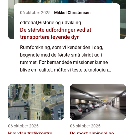
06 oktober 2025
Mikkel Christensen
editorial
,
Historie og udvikling
De største udfordringer ved at
transportere levende dyr
Rumforskning, som vi kender den i dag,
begyndte med de første små skridt ud i
rummet. Før bemandede missioner kunne
blive en realitet, måtte vi teste teknologien
gennem ubemandede rumkøretøjer. Disse
banebryden...
06 oktober 2025
06 oktober 2025
Hvordan trafikkontrol
De mest almindelige