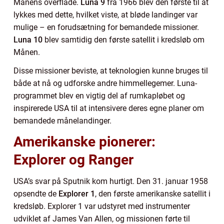
Månens overflade.
Luna 9
fra 1966 blev den første til at
lykkes med dette, hvilket viste, at bløde landinger var
mulige – en forudsætning for bemandede missioner.
Luna 10
blev samtidig den første satellit i kredsløb om
Månen.
Disse missioner beviste, at teknologien kunne bruges til
både at nå og udforske andre himmellegemer. Luna-
programmet blev en vigtig del af rumkapløbet og
inspirerede USA til at intensivere deres egne planer om
bemandede månelandinger.
Amerikanske pionerer:
Explorer og Ranger
USA’s svar på Sputnik kom hurtigt. Den 31. januar 1958
opsendte de
Explorer 1
, den første amerikanske satellit i
kredsløb. Explorer 1 var udstyret med instrumenter
udviklet af James Van Allen, og missionen førte til