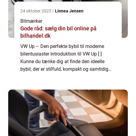
24 oktober 2025
Linnea Jensen
Bilmærker
Gode råd: sælg din bil online på
bilhandel.dk
VW Up – Den perfekte bybil til moderne
bilentusiaster Introduktion til VW Up [ ]
Kunne du tænke dig at finde den ideelle
bybil, der er stilfuld, kompakt og samtidig
byder på en unik køreoplevelse? Så er VW
Up det oplagte valg for dig. VW Up, so...