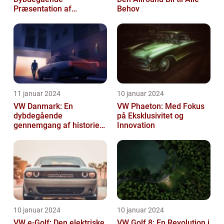
Præsentation af
Behov
Volkswagens Forførende
Familiebil
11 januar 2024
10 januar 2024
VW Danmark: En
VW Phaeton: Med Fokus
dybdegående
på Eksklusivitet og
gennemgang af historien
Innovation
og hvad du skal vide
10 januar 2024
10 januar 2024
VW e-Golf: Den elektriske
VW Golf 8: En Revolution i