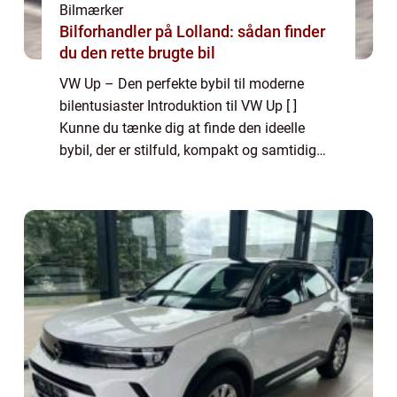
Bilmærker
Bilforhandler på Lolland: sådan finder
du den rette brugte bil
VW Up – Den perfekte bybil til moderne
bilentusiaster Introduktion til VW Up [ ]
Kunne du tænke dig at finde den ideelle
bybil, der er stilfuld, kompakt og samtidig
byder på en unik køreoplevelse? Så er VW
Up det oplagte valg for dig. VW Up, so...