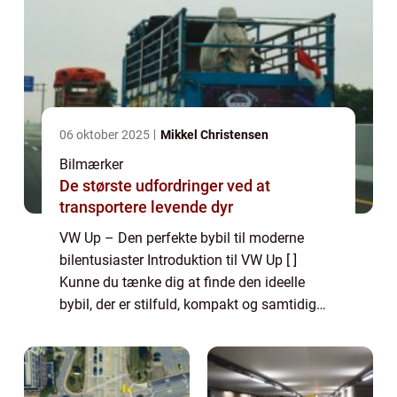
06 oktober 2025
Mikkel Christensen
Bilmærker
De største udfordringer ved at
transportere levende dyr
VW Up – Den perfekte bybil til moderne
bilentusiaster Introduktion til VW Up [ ]
Kunne du tænke dig at finde den ideelle
bybil, der er stilfuld, kompakt og samtidig
byder på en unik køreoplevelse? Så er VW
Up det oplagte valg for dig. VW Up, so...