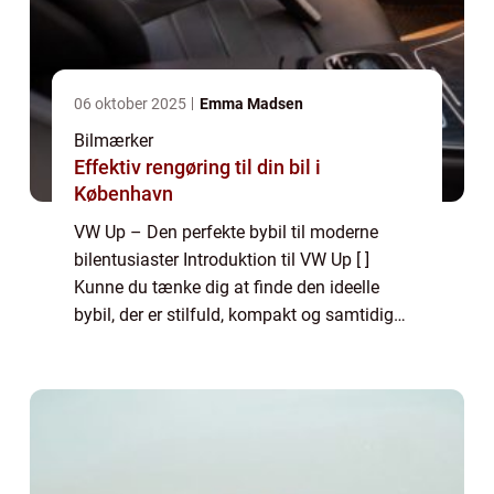
06 oktober 2025
Emma Madsen
Bilmærker
Effektiv rengøring til din bil i
København
VW Up – Den perfekte bybil til moderne
bilentusiaster Introduktion til VW Up [ ]
Kunne du tænke dig at finde den ideelle
bybil, der er stilfuld, kompakt og samtidig
byder på en unik køreoplevelse? Så er VW
Up det oplagte valg for dig. VW Up, so...