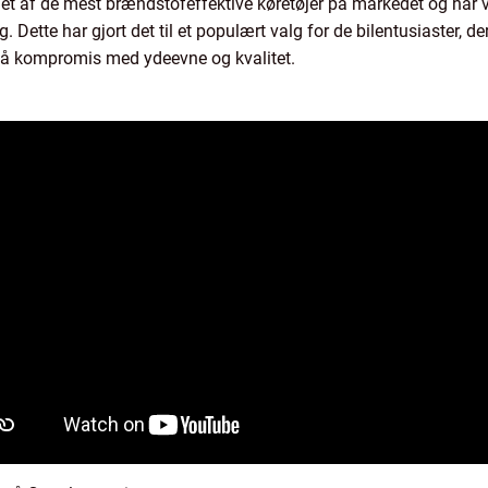
t af de mest brændstofeffektive køretøjer på markedet og har vun
ette har gjort det til et populært valg for de bilentusiaster, de
på kompromis med ydeevne og kvalitet.