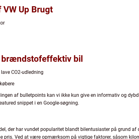
af VW Up Brugt
tor
brændstofeffektiv bil
 lave CO2-udledning
lkøbere
llingen af bulletpoints kan vi ikke kun give en informativ og d
eatured snippet i en Google-søgning.
, der har vundet popularitet blandt bilentusiaster på grund af
ris. Ved at være opmærksom på vigtige faktorer, såsom kilomet