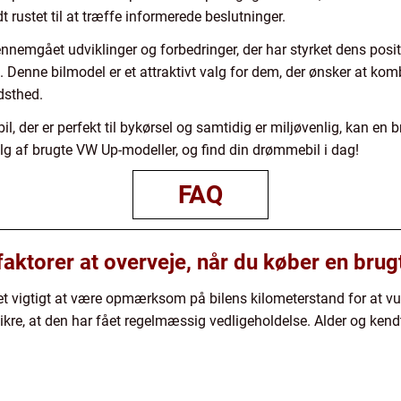
t rustet til at træffe informerede beslutninger.
nemgået udviklinger og forbedringer, der har styrket dens posi
 Denne bilmodel er et attraktivt valg for dem, der ønsker at ko
dsthed.
bil, der er perfekt til bykørsel og samtidig er miljøvenlig, kan en
lg af brugte VW Up-modeller, og find din drømmebil i dag!
FAQ
faktorer at overveje, når du køber en bru
t vigtigt at være opmærksom på bilens kilometerstand for at vurd
 sikre, at den har fået regelmæssig vedligeholdelse. Alder og ke