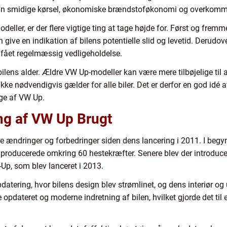
 sin smidige kørsel, økonomiske brændstoføkonomi og overkomme
eller, er der flere vigtige ting at tage højde for. Først og fre
 give en indikation af bilens potentielle slid og levetid. Derudov
ar fået regelmæssig vedligeholdelse.
 bilens alder. Ældre VW Up-modeller kan være mere tilbøjelige til 
kke nødvendigvis gælder for alle biler. Det er derfor en god idé 
nge af VW Up.
ng af VW Up Brugt
ændringer og forbedringer siden dens lancering i 2011. I begy
er producerede omkring 60 hestekræfter. Senere blev der introducer
-Up, som blev lanceret i 2013.
tering, hvor bilens design blev strømlinet, og dens interiør og 
opdateret og moderne indretning af bilen, hvilket gjorde det til 