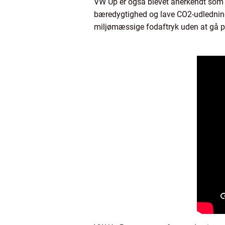
VW Up er også blevet anerkendt som e
bæredygtighed og lave CO2-udledning. D
miljømæssige fodaftryk uden at gå 