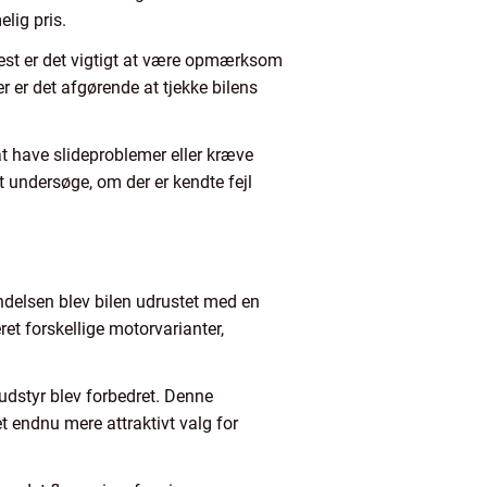
lig pris.
mmest er det vigtigt at være opmærksom
er er det afgørende at tjekke bilens
at have slideproblemer eller kræve
at undersøge, om der er kendte fejl
ndelsen blev bilen udrustet med en
et forskellige motorvarianter,
udstyr blev forbedret. Denne
et endnu mere attraktivt valg for