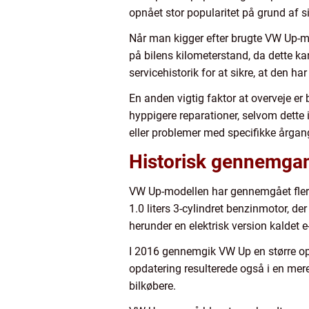
opnået stor popularitet på grund af
Når man kigger efter brugte VW Up-mod
på bilens kilometerstand, da dette kan
servicehistorik for at sikre, at den h
En anden vigtig faktor at overveje er
hyppigere reparationer, selvom dette i
eller problemer med specifikke årga
Historisk gennemga
VW Up-modellen har gennemgået flere 
1.0 liters 3-cylindret benzinmotor, d
herunder en elektrisk version kaldet e
I 2016 gennemgik VW Up en større opda
opdatering resulterede også i en mere 
bilkøbere.