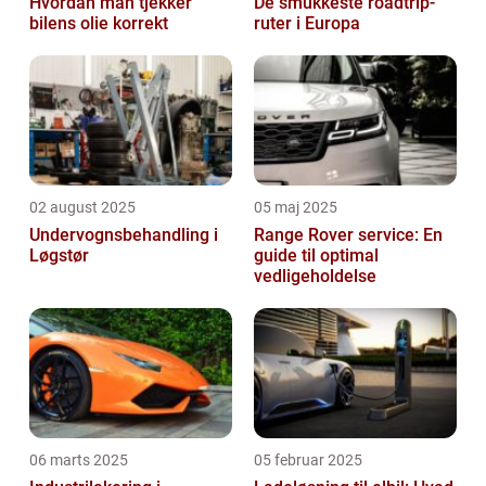
Hvordan man tjekker
De smukkeste roadtrip-
bilens olie korrekt
ruter i Europa
02 august 2025
05 maj 2025
Undervognsbehandling i
Range Rover service: En
Løgstør
guide til optimal
vedligeholdelse
06 marts 2025
05 februar 2025