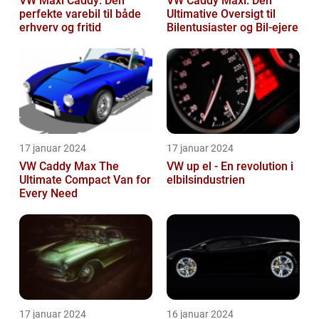
VW Maxi Caddy: Den
VW Caddy Maxi: Den
perfekte varebil til både
Ultimative Oversigt til
erhverv og fritid
Bilentusiaster og Bil-ejere
17 januar 2024
17 januar 2024
VW Caddy Max The
VW up el - En revolution i
Ultimate Compact Van for
elbilsindustrien
Every Need
17 januar 2024
16 januar 2024