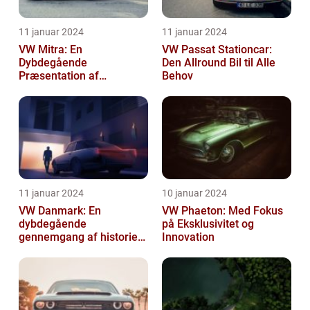
11 januar 2024
11 januar 2024
VW Mitra: En
VW Passat Stationcar:
Dybdegående
Den Allround Bil til Alle
Præsentation af
Behov
Volkswagens Forførende
Familiebil
11 januar 2024
10 januar 2024
VW Danmark: En
VW Phaeton: Med Fokus
dybdegående
på Eksklusivitet og
gennemgang af historien
Innovation
og hvad du skal vide