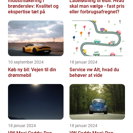
Industrilakering i
Ladeløsning til elbil: Hvad
brønderslev: Kvalitet og
skal man vælge - fast pris
ekspertise tæt på
eller forbrugsafregnet?
10 september 2024
18 januar 2024
Køb ny bil: Vejen til din
Service vw Alt, hvad du
drømmebil
behøver at vide
18 januar 2024
18 januar 2024