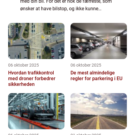
med din bil. For det er nok de færreste, som
ønsker at have bilstop, og ikke kunne
komme videre. Heldigvis behøver
hjælpenikke være langt væk, hvis din bil er
gåe...
06 oktober 2025
06 oktober 2025
Hvordan trafikkontrol
De mest almindelige
med droner forbedrer
regler for parkering i EU
sikkerheden