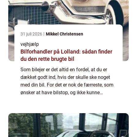
31 juli 2026
Mikkel Christensen
vejhjælp
Bilforhandler på Lolland: sådan finder
du den rette brugte bil
Som bilejer er det altid en fordel, at du er
dækket godt ind, hvis der skulle ske noget
med din bil. For det er nok de færreste, som
ønsker at have bilstop, og ikke kunne
komme videre. Heldigvis behøver
hjælpenikke være langt væk, hvis din bil er
gåe...