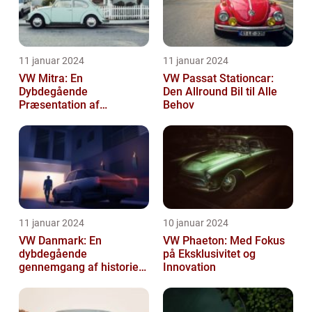
11 januar 2024
11 januar 2024
VW Mitra: En
VW Passat Stationcar:
Dybdegående
Den Allround Bil til Alle
Præsentation af
Behov
Volkswagens Forførende
Familiebil
11 januar 2024
10 januar 2024
VW Danmark: En
VW Phaeton: Med Fokus
dybdegående
på Eksklusivitet og
gennemgang af historien
Innovation
og hvad du skal vide