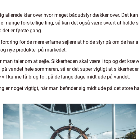
ig allerede klar over hvor meget bådudstyr dækker over. Det kan v
re mange forskellige ting, så kan det også være svært at holde 
 det er første gang.
dring for de mere erfarne sejlere at holde styr på om de har alt
 og nye produkter på markedet.
år man taler om at sejle. Sikkerheden skal være i top og det kræ
å vandet hele sommeren, så er det super vigtigt at sikkerheden 
l kunne få brug for, på de lange dage midt ude på vandet.
gler noget vigtigt, når man befinder sig midt ude på det store 