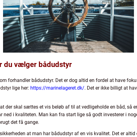
år du vælger bådudstyr
m forhandler bådudstyr. Det er dog altid en fordel at have fokus
dstyr lige her:
https://marinelageret.dk/
. Det er ikke billigt at h
t der skal sættes et vis beløb af til at vedligeholde en båd, så er
 ned i kvaliteten. Man kan fra start lige så godt investerer i no
brugt det få gange.
e sikkerheden at man har bådudstyr af en vis kvalitet. Det er alti