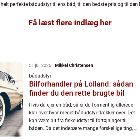
elt perfekte bådudstyr til ens båd, til den bedste pris og til den 
Få læst flere indlæg her
31 juli 2026
Mikkel Christensen
bådudstyr
Bilforhandler på Lolland: sådan
finder du den rette brugte bil
Hvis du ejer en båd, så er du formentlig allerede
klar over hvor meget bådudstyr dækker over. Det
kan være alt fra fiskeudstyr til fortøjninger til
båden. Da det indebære mange forskellige ting, så
kan det også være svært at holde styr på hvad