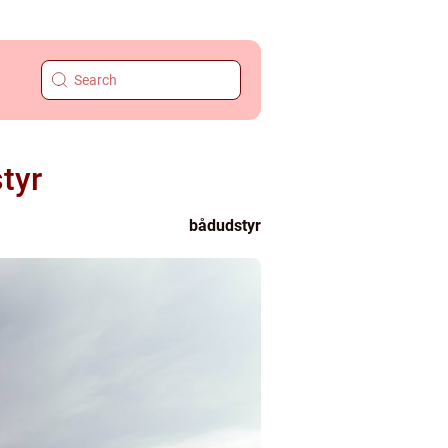
tyr
bådudstyr