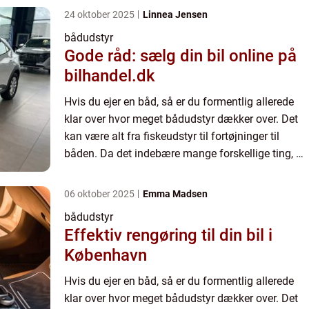
man eg...
24 oktober 2025
Linnea Jensen
bådudstyr
Gode råd: sælg din bil online på
bilhandel.dk
Hvis du ejer en båd, så er du formentlig allerede
klar over hvor meget bådudstyr dækker over. Det
kan være alt fra fiskeudstyr til fortøjninger til
båden. Da det indebære mange forskellige ting, så
kan det også være svært at holde styr på hvad
man eg...
06 oktober 2025
Emma Madsen
bådudstyr
Effektiv rengøring til din bil i
København
Hvis du ejer en båd, så er du formentlig allerede
klar over hvor meget bådudstyr dækker over. Det