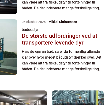
kan være alt fra fiskeudstyr til fortøjninger til
båden. Da det indebære mange forskellige ting, så
kan det også være svært at holde styr på hvad
man eg...
06 oktober 2025
Mikkel Christensen
bådudstyr
De største udfordringer ved at
transportere levende dyr
Hvis du ejer en båd, så er du formentlig allerede
klar over hvor meget bådudstyr dækker over. Det
kan være alt fra fiskeudstyr til fortøjninger til
båden. Da det indebære mange forskellige ting, så
kan det også være svært at holde styr på hvad
man eg...