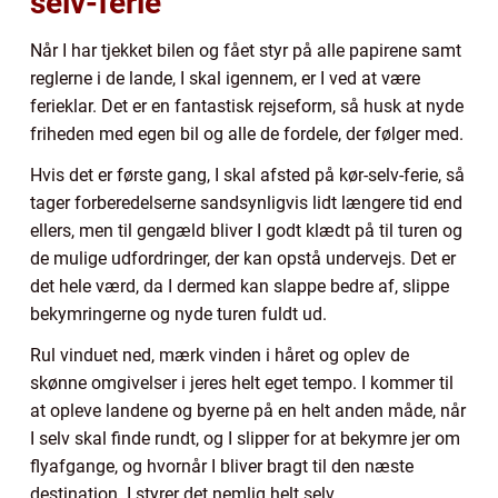
selv-ferie
Når I har tjekket bilen og fået styr på alle papirene samt
reglerne i de lande, I skal igennem, er I ved at være
ferieklar. Det er en fantastisk rejseform, så husk at nyde
friheden med egen bil og alle de fordele, der følger med.
Hvis det er første gang, I skal afsted på kør-selv-ferie, så
tager forberedelserne sandsynligvis lidt længere tid end
ellers, men til gengæld bliver I godt klædt på til turen og
de mulige udfordringer, der kan opstå undervejs. Det er
det hele værd, da I dermed kan slappe bedre af, slippe
bekymringerne og nyde turen fuldt ud.
Rul vinduet ned, mærk vinden i håret og oplev de
skønne omgivelser i jeres helt eget tempo. I kommer til
at opleve landene og byerne på en helt anden måde, når
I selv skal finde rundt, og I slipper for at bekymre jer om
flyafgange, og hvornår I bliver bragt til den næste
destination. I styrer det nemlig helt selv.