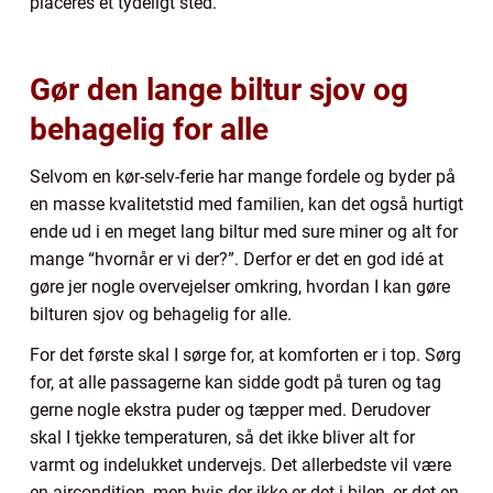
placeres et tydeligt sted.
Gør den lange biltur sjov og
behagelig for alle
Selvom en kør-selv-ferie har mange fordele og byder på
en masse kvalitetstid med familien, kan det også hurtigt
ende ud i en meget lang biltur med sure miner og alt for
mange “hvornår er vi der?”. Derfor er det en god idé at
gøre jer nogle overvejelser omkring, hvordan I kan gøre
bilturen sjov og behagelig for alle.
For det første skal I sørge for, at komforten er i top. Sørg
for, at alle passagerne kan sidde godt på turen og tag
gerne nogle ekstra puder og tæpper med. Derudover
skal I tjekke temperaturen, så det ikke bliver alt for
varmt og indelukket undervejs. Det allerbedste vil være
en aircondition, men hvis der ikke er det i bilen, er det en