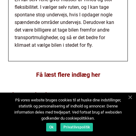
fleksibilitet. I vælger selv ruten, og I kan tage
spontane stop undervejs, hvis I opdager nogle
spændende områder undervejs. Derudover kan
det være billigere at tage bilen fremfor andre
transportmuligheder, og så er det bedre for
klimaet at vælge bilen i stedet for fly.
Få læst flere indlæg her
Flere Nyheder
På vores website bruges cookies til at huske dine indstillinger,
statistik og personalisering af indhold og annoncer. Denne
information deles med tredjepart. Ved fortsat brug af websiden
godkender du cookiepolitikken.
Ok
Privatlivspolitik