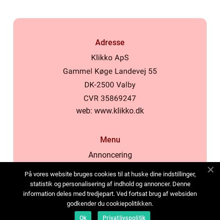
Adresse
web:
www.klikko.dk
Menu
Annoncering
Om os
På vores website bruges cookies til at huske dine indstillinger,
Cookies
statistik og personalisering af indhold og annoncer. Denne
information deles med tredjepart. Ved fortsat brug af websiden
Kontakt os
godkender du cookiepolitikken.
Sitemap
Ok
Privatlivspolitik