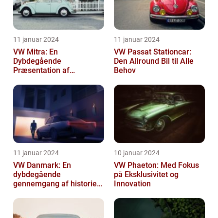
11 januar 2024
11 januar 2024
VW Mitra: En
VW Passat Stationcar:
Dybdegående
Den Allround Bil til Alle
Præsentation af
Behov
Volkswagens Forførende
Familiebil
11 januar 2024
10 januar 2024
VW Danmark: En
VW Phaeton: Med Fokus
dybdegående
på Eksklusivitet og
gennemgang af historien
Innovation
og hvad du skal vide