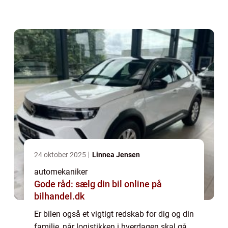
byen eller uden for byen, kan det kræve en
bil f...
24 oktober 2025
Linnea Jensen
automekaniker
Gode råd: sælg din bil online på
bilhandel.dk
Er bilen også et vigtigt redskab for dig og din
familie, når logistikken i hverdagen skal gå