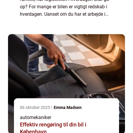
op? For mange er bilen er vigtigt redskab i
hverdagen. Uanset om du har et arbejde i
byen eller uden for byen, kan det kræve en
bil f...
06 oktober 2025
Emma Madsen
automekaniker
Effektiv rengøring til din bil i
København