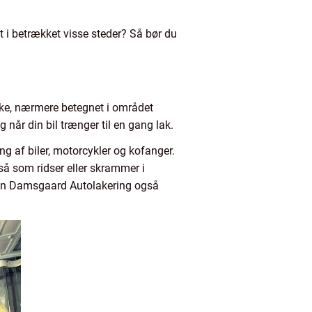
at i betrækket visse steder? Så bør du
ske, nærmere betegnet i området
år din bil trænger til en gang lak.
g af biler, motorcykler og kofanger.
å som ridser eller skrammer i
g kan Damsgaard Autolakering også