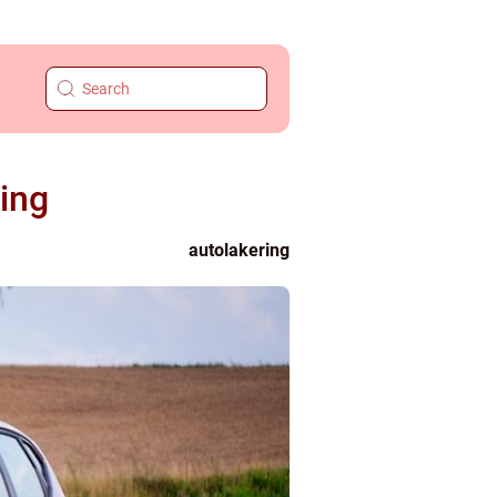
ring
autolakering