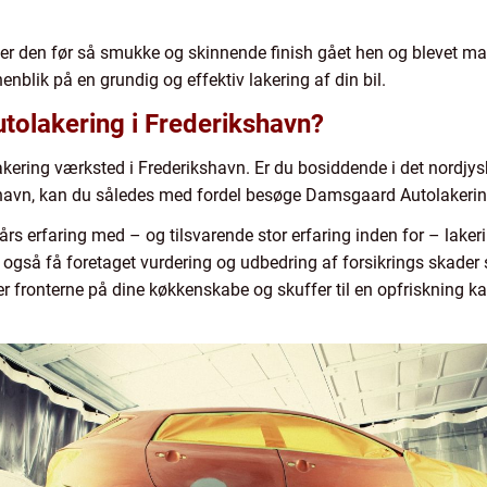
ler er den før så smukke og skinnende finish gået hen og blevet m
nblik på en grundig og effektiv lakering af din bil.
utolakering i Frederikshavn?
kering værksted i Frederikshavn. Er du bosiddende i det nordjy
havn, kan du således med fordel besøge Damsgaard Autolakering n
 erfaring med – og tilsvarende stor erfaring inden for – lakerin
så få foretaget vurdering og udbedring af forsikrings skader s
ller fronterne på dine køkkenskabe og skuffer til en opfrisknin