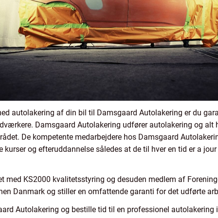
 autolakering af din bil til Damsgaard Autolakering er du garant
dværkere. Damsgaard Autolakering udfører autolakering og alt h
mrådet. De kompetente medarbejdere hos Damsgaard Autolakering
kurser og efteruddannelse således at de til hver en tid er a jou
et med KS2000 kvalitetsstyring og desuden medlem af Foreningen
en Danmark og stiller en omfattende garanti for det udførte arb
 Autolakering og bestille tid til en professionel autolakering