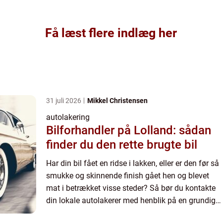
Få læst flere indlæg her
31 juli 2026
Mikkel Christensen
autolakering
Bilforhandler på Lolland: sådan
finder du den rette brugte bil
Har din bil fået en ridse i lakken, eller er den før så
smukke og skinnende finish gået hen og blevet
mat i betrækket visse steder? Så bør du kontakte
din lokale autolakerer med henblik på en grundig
og effektiv lakering af din bil. Hvor kan min bil ...