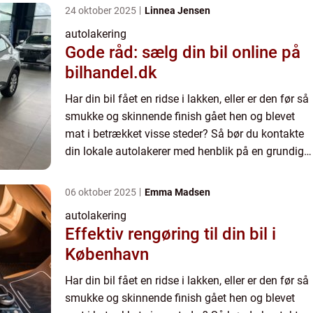
24 oktober 2025
Linnea Jensen
autolakering
Gode råd: sælg din bil online på
bilhandel.dk
Har din bil fået en ridse i lakken, eller er den før så
smukke og skinnende finish gået hen og blevet
mat i betrækket visse steder? Så bør du kontakte
din lokale autolakerer med henblik på en grundig
og effektiv lakering af din bil. Hvor kan min bil ...
06 oktober 2025
Emma Madsen
autolakering
Effektiv rengøring til din bil i
København
Har din bil fået en ridse i lakken, eller er den før så
smukke og skinnende finish gået hen og blevet