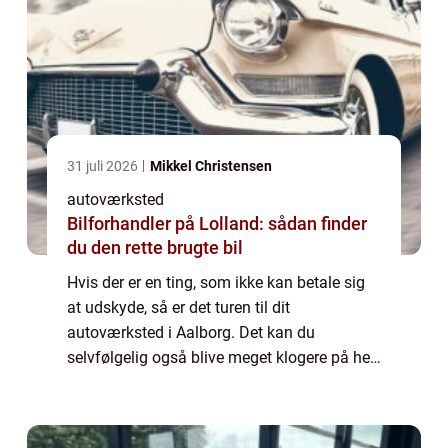
31 juli 2026
Mikkel Christensen
autoværksted
Bilforhandler på Lolland: sådan finder
du den rette brugte bil
Hvis der er en ting, som ikke kan betale sig
at udskyde, så er det turen til dit
autoværksted i Aalborg. Det kan du
selvfølgelig også blive meget klogere på her.
Og mon ikke du kommer til at overveje, om
ikke du selv skal bestille en tid inden
længe....