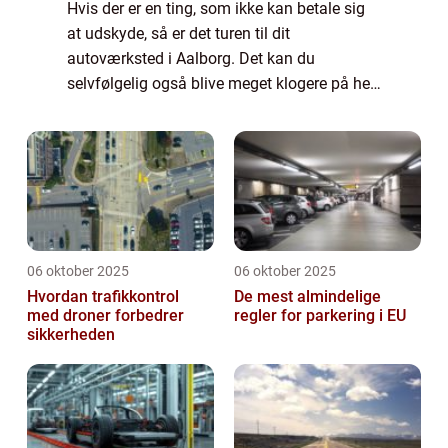
Hvis der er en ting, som ikke kan betale sig
at udskyde, så er det turen til dit
autoværksted i Aalborg. Det kan du
selvfølgelig også blive meget klogere på her.
Og mon ikke du kommer til at overveje, om
ikke du selv skal bestille en tid inden
længe....
06 oktober 2025
06 oktober 2025
Hvordan trafikkontrol
De mest almindelige
med droner forbedrer
regler for parkering i EU
sikkerheden