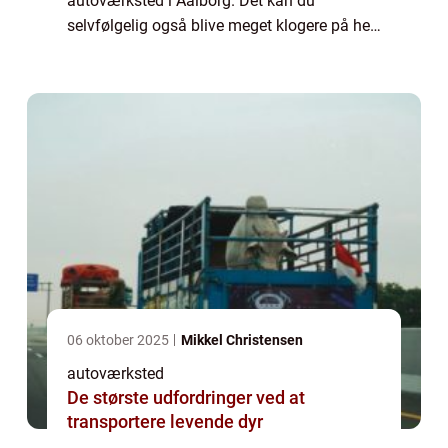
autoværksted i Aalborg. Det kan du
selvfølgelig også blive meget klogere på her.
Og mon ikke du kommer til at overveje, om
ikke du selv skal bestille en tid inden
længe....
06 oktober 2025
Mikkel Christensen
autoværksted
De største udfordringer ved at
transportere levende dyr