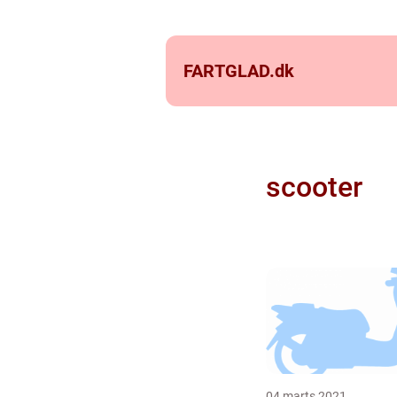
FARTGLAD.
dk
scooter
04 marts 2021