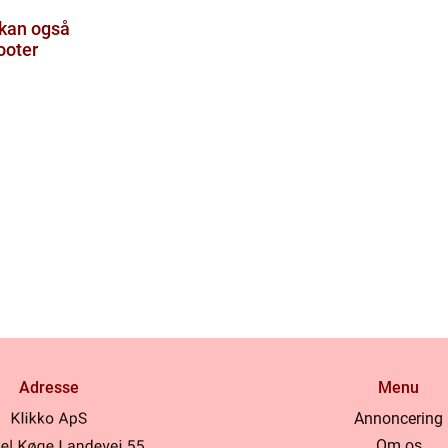
kan også
ooter
Adresse
Menu
Annoncering
Om os