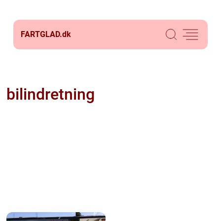
FARTGLAD.
dk
bilindretning